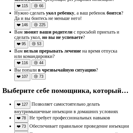
❤️
115
😢
66
Нужно сделать
укол ребенку
, а ваш ребенок
боится
?
Да и вы боитесь не меньше него!
❤️
146
😢
225
Вам
звонят ваши родители
с просьбой приехать и
сделать укол,
но вы не успеваете
?
❤️
95
😢
53
Вам
нельзя прерывать лечение
на время отпуска
или командировки?
❤️
116
😢
44
Вы попали
в чрезвычайную ситуацию
?
❤️
107
😢
73
Выберите себе помощника, который…
Позволяет самостоятельно делать
❤️
127
внутримышечные инъекции в домашних условиях
Не требует профессиональных навыков
❤️
78
Обеспечивает правильное проведение инъекции
❤️
73