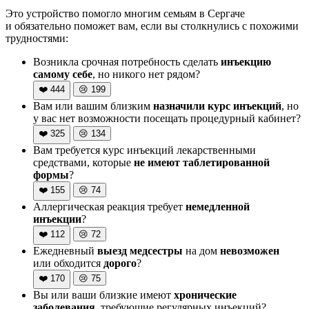
Это устройство помогло многим семьям в Сергаче
и обязательно поможет вам, если вы столкнулись с похожими
трудностями:
Возникла срочная потребность сделать
инъекцию
самому себе
, но никого нет рядом?
❤️
444
😢
199
Вам или вашим близким
назначили курс инъекций
, но
у вас нет возможности посещать процедурный кабинет?
❤️
325
😢
134
Вам требуется курс инъекций лекарственными
средствами, которые
не имеют таблетированной
формы
?
❤️
155
😢
74
Аллергическая реакция требует
немедленной
инъекции
?
❤️
112
😢
72
Ежедневный
выезд медсестры
на дом
невозможен
или обходится
дорого
?
❤️
170
😢
75
Вы или ваши близкие имеют
хронические
заболевания
, требующие регулярных инъекций?