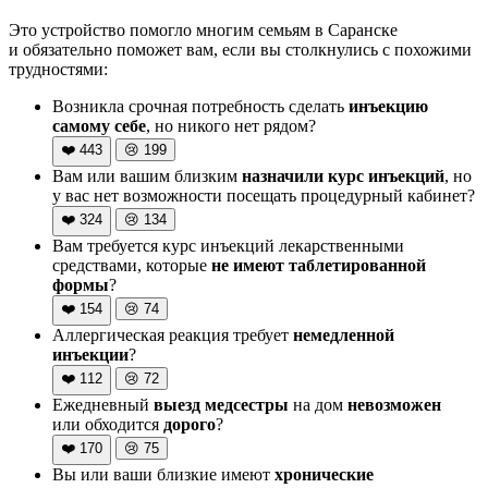
Это устройство помогло многим семьям в Саранске
и обязательно поможет вам, если вы столкнулись с похожими
трудностями:
Возникла срочная потребность сделать
инъекцию
самому себе
, но никого нет рядом?
❤️
443
😢
199
Вам или вашим близким
назначили курс инъекций
, но
у вас нет возможности посещать процедурный кабинет?
❤️
324
😢
134
Вам требуется курс инъекций лекарственными
средствами, которые
не имеют таблетированной
формы
?
❤️
154
😢
74
Аллергическая реакция требует
немедленной
инъекции
?
❤️
112
😢
72
Ежедневный
выезд медсестры
на дом
невозможен
или обходится
дорого
?
❤️
170
😢
75
Вы или ваши близкие имеют
хронические