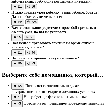
заболевания
, требующие регулярных инъекций?
❤️
115
😢
66
Нужно сделать
укол ребенку
, а ваш ребенок
боится
?
Да и вы боитесь не меньше него!
❤️
146
😢
225
Вам
звонят ваши родители
с просьбой приехать и
сделать укол,
но вы не успеваете
?
❤️
95
😢
53
Вам
нельзя прерывать лечение
на время отпуска
или командировки?
❤️
116
😢
44
Вы попали
в чрезвычайную ситуацию
?
❤️
107
😢
73
Выберите себе помощника, который…
Позволяет самостоятельно делать
❤️
127
внутримышечные инъекции в домашних условиях
Не требует профессиональных навыков
❤️
77
Обеспечивает правильное проведение инъекции
❤️
73