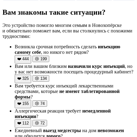
Вам знакомы такие ситуации?
Это устройство помогло многим семьям в Новохопёрске
и обязательно поможет вам, если вы столкнулись с похожими
трудностями:
Возникла срочная потребность сделать
инъекцию
самому себе
, но никого нет рядом?
❤️
444
😢
199
Вам или вашим близким
назначили курс инъекций
, но
у вас нет возможности посещать процедурный кабинет?
❤️
325
😢
134
Вам требуется курс инъекций лекарственными
средствами, которые
не имеют таблетированной
формы
?
❤️
155
😢
74
Аллергическая реакция требует
немедленной
инъекции
?
❤️
112
😢
72
Ежедневный
выезд медсестры
на дом
невозможен
или обходится
дорого
?