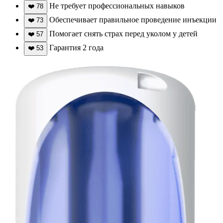
Не требует профессиональных навыков
❤️
78
Обеспечивает правильное проведение инъекции
❤️
73
Помогает снять страх перед уколом у детей
❤️
57
Гарантия 2 года
❤️
53