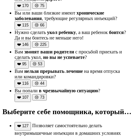
❤️
170
😢
75
Вы или ваши близкие имеют
хронические
заболевания
, требующие регулярных инъекций?
❤️
115
😢
66
Нужно сделать
укол ребенку
, а ваш ребенок
боится
?
Да и вы боитесь не меньше него!
❤️
146
😢
225
Вам
звонят ваши родители
с просьбой приехать и
сделать укол,
но вы не успеваете
?
❤️
95
😢
53
Вам
нельзя прерывать лечение
на время отпуска
или командировки?
❤️
116
😢
44
Вы попали
в чрезвычайную ситуацию
?
❤️
107
😢
73
Выберите себе помощника, который…
Позволяет самостоятельно делать
❤️
127
внутримышечные инъекции в домашних условиях