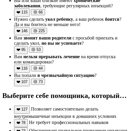
Вы или ваши близкие имеют
хронические
заболевания
, требующие регулярных инъекций?
❤️
115
😢
66
Нужно сделать
укол ребенку
, а ваш ребенок
боится
?
Да и вы боитесь не меньше него!
❤️
146
😢
225
Вам
звонят ваши родители
с просьбой приехать и
сделать укол,
но вы не успеваете
?
❤️
95
😢
53
Вам
нельзя прерывать лечение
на время отпуска
или командировки?
❤️
116
😢
44
Вы попали
в чрезвычайную ситуацию
?
❤️
107
😢
73
Выберите себе помощника, который…
Позволяет самостоятельно делать
❤️
127
внутримышечные инъекции в домашних условиях
Не требует профессиональных навыков
❤️
78
Обеспечивает правильное проведение инъекции
❤️
73