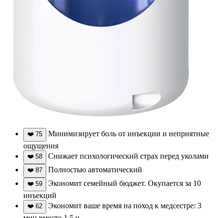
Минимизирует боль от инъекции и неприятные
❤️
75
ощущения
Снижает психологический страх перед уколами
❤️
58
Полностью автоматический
❤️
87
Экономит семейный бюджет. Окупается за 10
❤️
59
инъекций
Экономит ваше время на поход к медсестре: 3
❤️
62
мин вместо 1,5 ч.