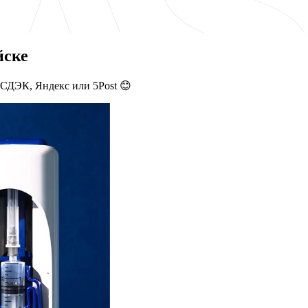
йске
 СДЭК, Яндекс или 5Post 😊