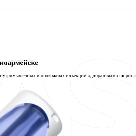
сноармейске
 внутримышечных и подкожных инъекций одноразовыми шприцам