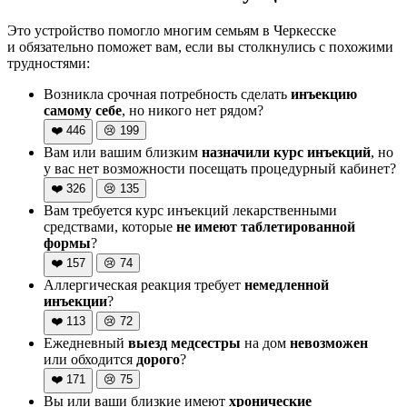
Это устройство помогло многим семьям в Черкесске
и обязательно поможет вам, если вы столкнулись с похожими
трудностями:
Возникла срочная потребность сделать
инъекцию
самому себе
, но никого нет рядом?
❤️
446
😢
199
Вам или вашим близким
назначили курс инъекций
, но
у вас нет возможности посещать процедурный кабинет?
❤️
326
😢
135
Вам требуется курс инъекций лекарственными
средствами, которые
не имеют таблетированной
формы
?
❤️
157
😢
74
Аллергическая реакция требует
немедленной
инъекции
?
❤️
113
😢
72
Ежедневный
выезд медсестры
на дом
невозможен
или обходится
дорого
?
❤️
171
😢
75
Вы или ваши близкие имеют
хронические