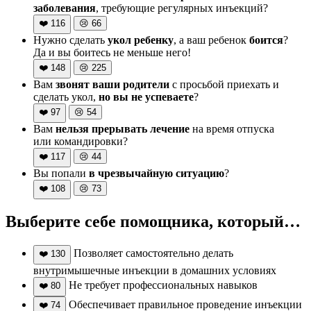
заболевания
, требующие регулярных инъекций?
❤️
116
😢
66
Нужно сделать
укол ребенку
, а ваш ребенок
боится
?
Да и вы боитесь не меньше него!
❤️
148
😢
225
Вам
звонят ваши родители
с просьбой приехать и
сделать укол,
но вы не успеваете
?
❤️
97
😢
54
Вам
нельзя прерывать лечение
на время отпуска
или командировки?
❤️
117
😢
44
Вы попали
в чрезвычайную ситуацию
?
❤️
108
😢
73
Выберите себе помощника, который…
Позволяет самостоятельно делать
❤️
130
внутримышечные инъекции в домашних условиях
Не требует профессиональных навыков
❤️
80
Обеспечивает правильное проведение инъекции
❤️
74