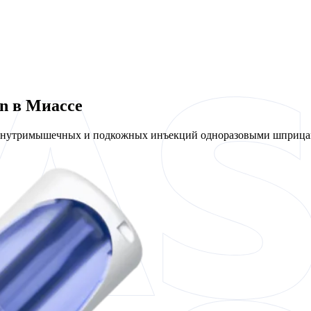
en в Миассе
 внутримышечных и подкожных инъекций одноразовыми шприцам