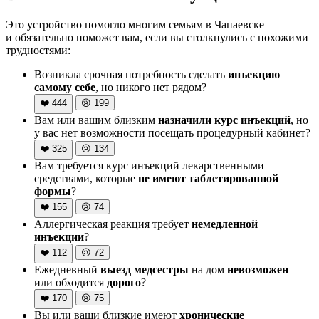
Это устройство помогло многим семьям в Чапаевске
и обязательно поможет вам, если вы столкнулись с похожими
трудностями:
Возникла срочная потребность сделать
инъекцию
самому себе
, но никого нет рядом?
❤️
444
😢
199
Вам или вашим близким
назначили курс инъекций
, но
у вас нет возможности посещать процедурный кабинет?
❤️
325
😢
134
Вам требуется курс инъекций лекарственными
средствами, которые
не имеют таблетированной
формы
?
❤️
155
😢
74
Аллергическая реакция требует
немедленной
инъекции
?
❤️
112
😢
72
Ежедневный
выезд медсестры
на дом
невозможен
или обходится
дорого
?
❤️
170
😢
75
Вы или ваши близкие имеют
хронические