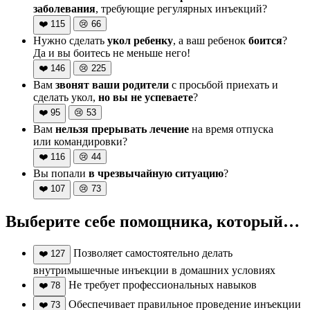
заболевания
, требующие регулярных инъекций?
❤️
115
😢
66
Нужно сделать
укол ребенку
, а ваш ребенок
боится
?
Да и вы боитесь не меньше него!
❤️
146
😢
225
Вам
звонят ваши родители
с просьбой приехать и
сделать укол,
но вы не успеваете
?
❤️
95
😢
53
Вам
нельзя прерывать лечение
на время отпуска
или командировки?
❤️
116
😢
44
Вы попали
в чрезвычайную ситуацию
?
❤️
107
😢
73
Выберите себе помощника, который…
Позволяет самостоятельно делать
❤️
127
внутримышечные инъекции в домашних условиях
Не требует профессиональных навыков
❤️
78
Обеспечивает правильное проведение инъекции
❤️
73