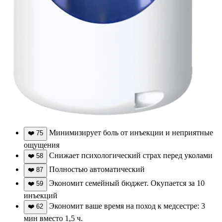
Минимизирует боль от инъекции и неприятные
❤️
75
ощущения
Снижает психологический страх перед уколами
❤️
58
Полностью автоматический
❤️
87
Экономит семейный бюджет. Окупается за 10
❤️
59
инъекций
Экономит ваше время на поход к медсестре: 3
❤️
62
мин вместо 1,5 ч.