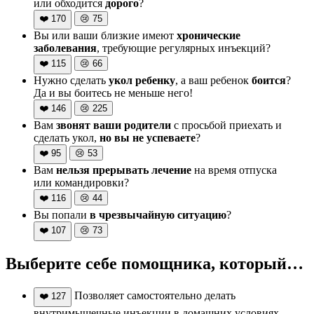
или обходится
дорого
?
❤️
170
😢
75
Вы или ваши близкие имеют
хронические
заболевания
, требующие регулярных инъекций?
❤️
115
😢
66
Нужно сделать
укол ребенку
, а ваш ребенок
боится
?
Да и вы боитесь не меньше него!
❤️
146
😢
225
Вам
звонят ваши родители
с просьбой приехать и
сделать укол,
но вы не успеваете
?
❤️
95
😢
53
Вам
нельзя прерывать лечение
на время отпуска
или командировки?
❤️
116
😢
44
Вы попали
в чрезвычайную ситуацию
?
❤️
107
😢
73
Выберите себе помощника, который…
Позволяет самостоятельно делать
❤️
127
внутримышечные инъекции в домашних условиях