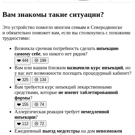
Вам знакомы такие ситуации?
Это устройство помогло многим семьям в Северодвинске
и обязательно поможет вам, если вы столкнулись с похожими
трудностями:
Возникла срочная потребность сделать
инъекцию
самому себе
, но никого нет рядом?
❤️
444
😢
199
Вам или вашим близким
назначили курс инъекций
, но
у вас нет возможности посещать процедурный кабинет?
❤️
325
😢
134
Вам требуется курс инъекций лекарственными
средствами, которые
не имеют таблетированной
формы
?
❤️
155
😢
74
Аллергическая реакция требует
немедленной
инъекции
?
❤️
112
😢
72
Ежедневный
выезд медсестры
на дом
невозможен