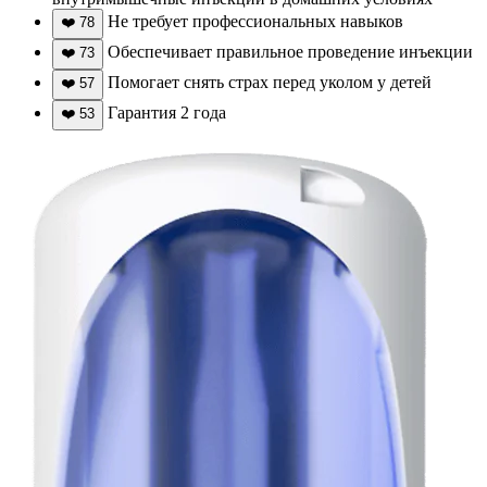
Не требует профессиональных навыков
❤️
78
Обеспечивает правильное проведение инъекции
❤️
73
Помогает снять страх перед уколом у детей
❤️
57
Гарантия 2 года
❤️
53