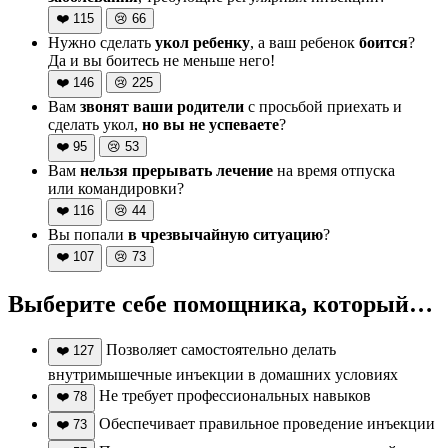
❤️
115
😢
66
Нужно сделать
укол ребенку
, а ваш ребенок
боится
?
Да и вы боитесь не меньше него!
❤️
146
😢
225
Вам
звонят ваши родители
с просьбой приехать и
сделать укол,
но вы не успеваете
?
❤️
95
😢
53
Вам
нельзя прерывать лечение
на время отпуска
или командировки?
❤️
116
😢
44
Вы попали
в чрезвычайную ситуацию
?
❤️
107
😢
73
Выберите себе помощника, который…
Позволяет самостоятельно делать
❤️
127
внутримышечные инъекции в домашних условиях
Не требует профессиональных навыков
❤️
78
Обеспечивает правильное проведение инъекции
❤️
73