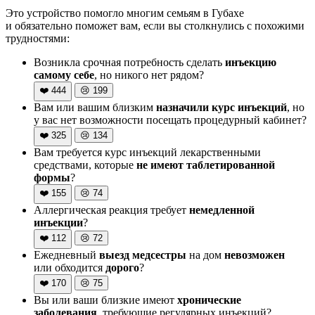
Это устройство помогло многим семьям в Губахе
и обязательно поможет вам, если вы столкнулись с похожими
трудностями:
Возникла срочная потребность сделать
инъекцию
самому себе
, но никого нет рядом?
❤️
444
😢
199
Вам или вашим близким
назначили курс инъекций
, но
у вас нет возможности посещать процедурный кабинет?
❤️
325
😢
134
Вам требуется курс инъекций лекарственными
средствами, которые
не имеют таблетированной
формы
?
❤️
155
😢
74
Аллергическая реакция требует
немедленной
инъекции
?
❤️
112
😢
72
Ежедневный
выезд медсестры
на дом
невозможен
или обходится
дорого
?
❤️
170
😢
75
Вы или ваши близкие имеют
хронические
заболевания
, требующие регулярных инъекций?