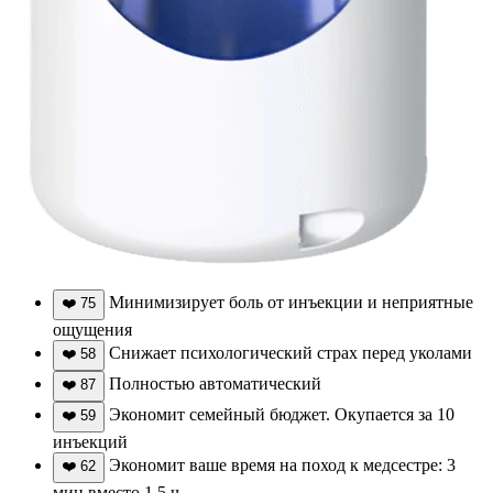
Минимизирует боль от инъекции и неприятные
❤️
75
ощущения
Снижает психологический страх перед уколами
❤️
58
Полностью автоматический
❤️
87
Экономит семейный бюджет. Окупается за 10
❤️
59
инъекций
Экономит ваше время на поход к медсестре: 3
❤️
62
мин вместо 1,5 ч.