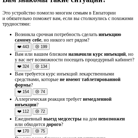
Это устройство помогло многим семьям в Евпатории
и обязательно поможет вам, если вы столкнулись с похожими
трудностями:
Возникла срочная потребность сделать
инъекцию
самому себе
, но никого нет рядом?
❤️
443
😢
199
Вам или вашим близким
назначили курс инъекций
, но
у вас нет возможности посещать процедурный кабинет?
❤️
324
😢
134
Вам требуется курс инъекций лекарственными
средствами, которые
не имеют таблетированной
формы
?
❤️
154
😢
74
Аллергическая реакция требует
немедленной
инъекции
?
❤️
112
😢
72
Ежедневный
выезд медсестры
на дом
невозможен
или обходится
дорого
?
❤️
170
😢
75