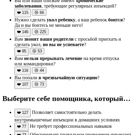
Вы или ваши близкие имеют
хронические
заболевания
, требующие регулярных инъекций?
❤️
115
😢
66
Нужно сделать
укол ребенку
, а ваш ребенок
боится
?
Да и вы боитесь не меньше него!
❤️
146
😢
225
Вам
звонят ваши родители
с просьбой приехать и
сделать укол,
но вы не успеваете
?
❤️
95
😢
53
Вам
нельзя прерывать лечение
на время отпуска
или командировки?
❤️
116
😢
44
Вы попали
в чрезвычайную ситуацию
?
❤️
107
😢
73
Выберите себе помощника, который…
Позволяет самостоятельно делать
❤️
127
внутримышечные инъекции в домашних условиях
Не требует профессиональных навыков
❤️
77
Обеспечивает правильное проведение инъекции
❤️
73