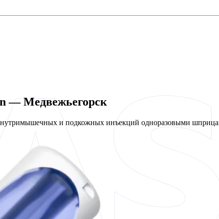
en — Медвежьегорск
 внутримышечных и подкожных инъекций одноразовыми шприцам