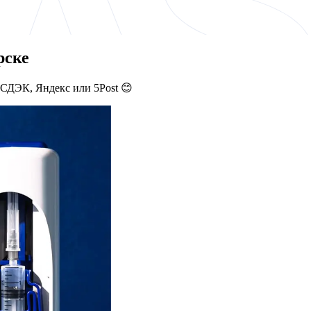
рске
 СДЭК, Яндекс или 5Post 😊