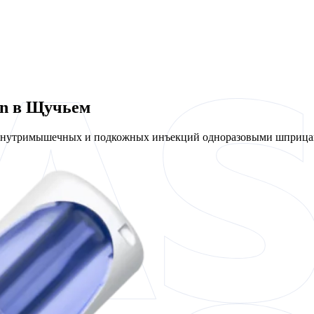
en в Щучьем
 внутримышечных и подкожных инъекций одноразовыми шприцам