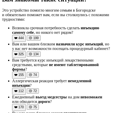
Это устройство помогло многим семьям в Богородске
и обязательно поможет вам, если вы столкнулись с похожими
трудностями:
Возникла срочная потребность сделать
инъекцию
самому себе
, но никого нет рядом?
❤️
444
😢
199
Вам или вашим близким
назначили курс инъекций
, но
у вас нет возможности посещать процедурный кабинет?
❤️
325
😢
134
Вам требуется курс инъекций лекарственными
средствами, которые
не имеют таблетированной
формы
?
❤️
155
😢
74
Аллергическая реакция требует
немедленной
инъекции
?
❤️
112
😢
72
Ежедневный
выезд медсестры
на дом
невозможен
или обходится
дорого
?
❤️
170
😢
75