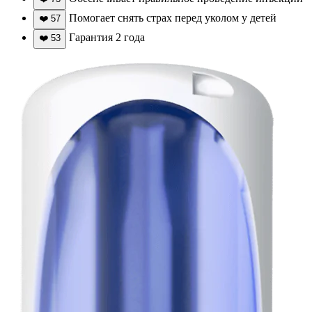
Помогает снять страх перед уколом у детей
❤️
57
Гарантия 2 года
❤️
53