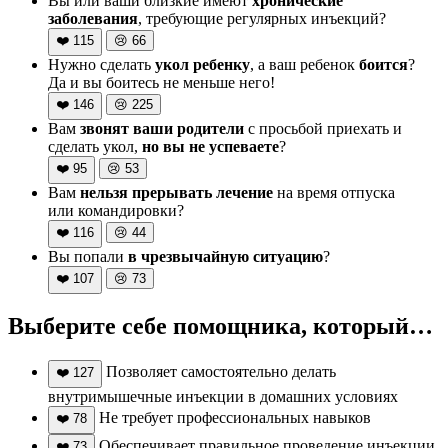
Вы или ваши близкие имеют
хронические
заболевания
, требующие регулярных инъекций?
❤️
115
😢
66
Нужно сделать
укол ребенку
, а ваш ребенок
боится
?
Да и вы боитесь не меньше него!
❤️
146
😢
225
Вам
звонят ваши родители
с просьбой приехать и
сделать укол,
но вы не успеваете
?
❤️
95
😢
53
Вам
нельзя прерывать лечение
на время отпуска
или командировки?
❤️
116
😢
44
Вы попали
в чрезвычайную ситуацию
?
❤️
107
😢
73
Выберите себе помощника, который…
Позволяет самостоятельно делать
❤️
127
внутримышечные инъекции в домашних условиях
Не требует профессиональных навыков
❤️
78
Обеспечивает правильное проведение инъекции
❤️
73