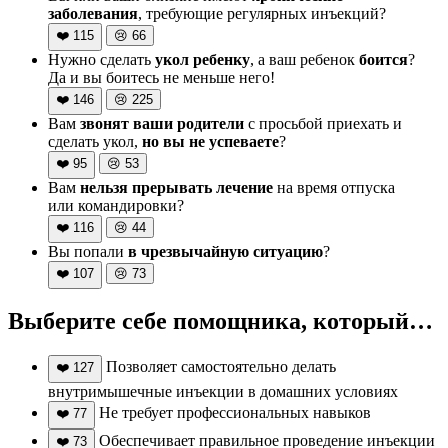
заболевания
, требующие регулярных инъекций?
❤️
115
😢
66
Нужно сделать
укол ребенку
, а ваш ребенок
боится
?
Да и вы боитесь не меньше него!
❤️
146
😢
225
Вам
звонят ваши родители
с просьбой приехать и
сделать укол,
но вы не успеваете
?
❤️
95
😢
53
Вам
нельзя прерывать лечение
на время отпуска
или командировки?
❤️
116
😢
44
Вы попали
в чрезвычайную ситуацию
?
❤️
107
😢
73
Выберите себе помощника, который…
Позволяет самостоятельно делать
❤️
127
внутримышечные инъекции в домашних условиях
Не требует профессиональных навыков
❤️
77
Обеспечивает правильное проведение инъекции
❤️
73