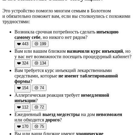
Это устройство помогло многим семьям в Болотном
и обязательно поможет вам, если вы столкнулись с похожими
трудностями:
Возникла срочная потребность сделать
инъекцию
самому себе
, но никого нет рядом?
❤️
443
😢
199
Вам или вашим близким
назначили курс инъекций
, но
у вас нет возможности посещать процедурный кабинет?
❤️
324
😢
134
Вам требуется курс инъекций лекарственными
средствами, которые
не имеют таблетированной
формы
?
❤️
154
😢
74
Аллергическая реакция требует
немедленной
инъекции
?
❤️
112
😢
72
Ежедневный
выезд медсестры
на дом
невозможен
или обходится
дорого
?
❤️
170
😢
75
Вы или ваши близкие имеют
хронические