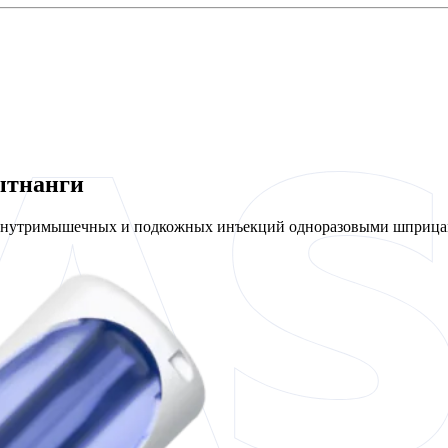
ытнанги
 внутримышечных и подкожных инъекций одноразовыми шприцам