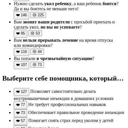
Нужно сделать
укол ребенку
, а ваш ребенок
боится
?
Да и вы боитесь не меньше него!
❤️
146
😢
225
Вам
звонят ваши родители
с просьбой приехать и
сделать укол,
но вы не успеваете
?
❤️
95
😢
53
Вам
нельзя прерывать лечение
на время отпуска
или командировки?
❤️
116
😢
44
Вы попали
в чрезвычайную ситуацию
?
❤️
107
😢
73
Выберите себе помощника, который…
Позволяет самостоятельно делать
❤️
127
внутримышечные инъекции в домашних условиях
Не требует профессиональных навыков
❤️
77
Обеспечивает правильное проведение инъекции
❤️
73
Помогает снять страх перед уколом у детей
❤️
57