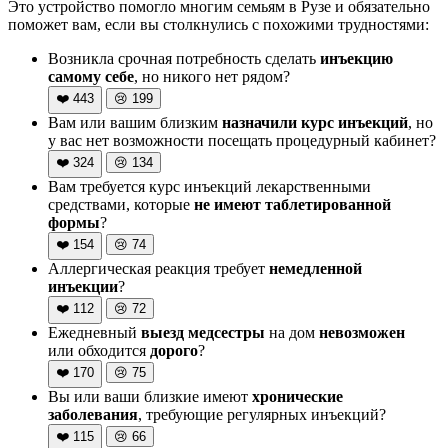
Это устройство помогло многим семьям в Рузе и обязательно
поможет вам, если вы столкнулись с похожими трудностями:
Возникла срочная потребность сделать
инъекцию
самому себе
, но никого нет рядом?
❤️
443
😢
199
Вам или вашим близким
назначили курс инъекций
, но
у вас нет возможности посещать процедурный кабинет?
❤️
324
😢
134
Вам требуется курс инъекций лекарственными
средствами, которые
не имеют таблетированной
формы
?
❤️
154
😢
74
Аллергическая реакция требует
немедленной
инъекции
?
❤️
112
😢
72
Ежедневный
выезд медсестры
на дом
невозможен
или обходится
дорого
?
❤️
170
😢
75
Вы или ваши близкие имеют
хронические
заболевания
, требующие регулярных инъекций?
❤️
115
😢
66