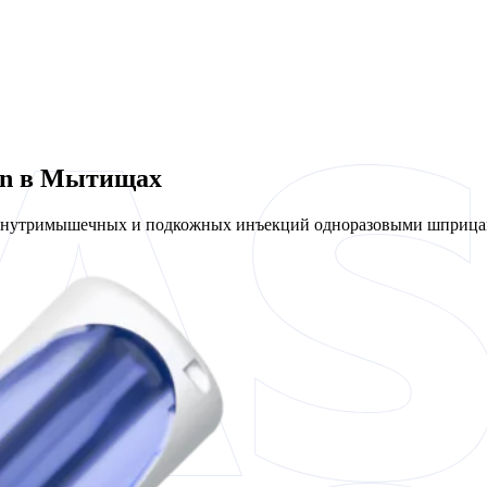
len в Мытищах
 внутримышечных и подкожных инъекций одноразовыми шприцам