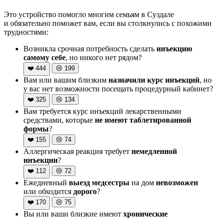
Это устройство помогло многим семьям в Суздале
и обязательно поможет вам, если вы столкнулись с похожими
трудностями:
Возникла срочная потребность сделать
инъекцию
самому себе
, но никого нет рядом?
❤️
444
😢
199
Вам или вашим близким
назначили курс инъекций
, но
у вас нет возможности посещать процедурный кабинет?
❤️
325
😢
134
Вам требуется курс инъекций лекарственными
средствами, которые
не имеют таблетированной
формы
?
❤️
155
😢
74
Аллергическая реакция требует
немедленной
инъекции
?
❤️
112
😢
72
Ежедневный
выезд медсестры
на дом
невозможен
или обходится
дорого
?
❤️
170
😢
75
Вы или ваши близкие имеют
хронические