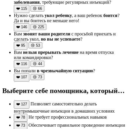
заболевания
, требующие регулярных инъекций?
❤️
115
😢
66
Нужно сделать
укол ребенку
, а ваш ребенок
боится
?
Да и вы боитесь не меньше него!
❤️
146
😢
225
Вам
звонят ваши родители
с просьбой приехать и
сделать укол,
но вы не успеваете
?
❤️
95
😢
53
Вам
нельзя прерывать лечение
на время отпуска
или командировки?
❤️
116
😢
44
Вы попали
в чрезвычайную ситуацию
?
❤️
107
😢
73
Выберите себе помощника, который…
Позволяет самостоятельно делать
❤️
127
внутримышечные инъекции в домашних условиях
Не требует профессиональных навыков
❤️
78
Обеспечивает правильное проведение инъекции
❤️
73