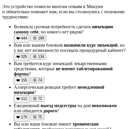
Это устройство помогло многим семьям в Микуни
и обязательно поможет вам, если вы столкнулись с похожими
трудностями:
Возникла срочная потребность сделать
инъекцию
самому себе
, но никого нет рядом?
❤️
444
😢
199
Вам или вашим близким
назначили курс инъекций
, но
у вас нет возможности посещать процедурный кабинет?
❤️
325
😢
134
Вам требуется курс инъекций лекарственными
средствами, которые
не имеют таблетированной
формы
?
❤️
155
😢
74
Аллергическая реакция требует
немедленной
инъекции
?
❤️
112
😢
72
Ежедневный
выезд медсестры
на дом
невозможен
или обходится
дорого
?
❤️
170
😢
75
Вы или ваши близкие имеют
хронические