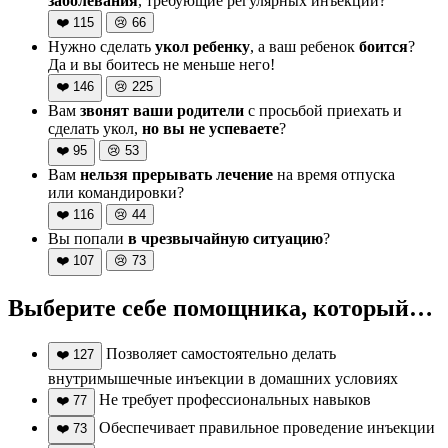
заболевания
, требующие регулярных инъекций?
❤️
115
😢
66
Нужно сделать
укол ребенку
, а ваш ребенок
боится
?
Да и вы боитесь не меньше него!
❤️
146
😢
225
Вам
звонят ваши родители
с просьбой приехать и
сделать укол,
но вы не успеваете
?
❤️
95
😢
53
Вам
нельзя прерывать лечение
на время отпуска
или командировки?
❤️
116
😢
44
Вы попали
в чрезвычайную ситуацию
?
❤️
107
😢
73
Выберите себе помощника, который…
Позволяет самостоятельно делать
❤️
127
внутримышечные инъекции в домашних условиях
Не требует профессиональных навыков
❤️
77
Обеспечивает правильное проведение инъекции
❤️
73