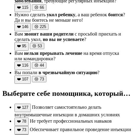
заболевания
, требующие регулярных инъекций?
❤️
115
😢
66
Нужно сделать
укол ребенку
, а ваш ребенок
боится
?
Да и вы боитесь не меньше него!
❤️
146
😢
225
Вам
звонят ваши родители
с просьбой приехать и
сделать укол,
но вы не успеваете
?
❤️
95
😢
53
Вам
нельзя прерывать лечение
на время отпуска
или командировки?
❤️
116
😢
44
Вы попали
в чрезвычайную ситуацию
?
❤️
107
😢
73
Выберите себе помощника, который…
Позволяет самостоятельно делать
❤️
127
внутримышечные инъекции в домашних условиях
Не требует профессиональных навыков
❤️
78
Обеспечивает правильное проведение инъекции
❤️
73