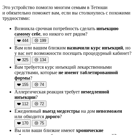
Это устройство помогло многим семьям в Тетюши
и обязательно поможет вам, если вы столкнулись с похожими
трудностями:
Возникла срочная потребность сделать
инъекцию
самому себе
, но никого нет рядом?
❤️
444
😢
199
Вам или вашим близким
назначили курс инъекций
, но
у вас нет возможности посещать процедурный кабинет?
❤️
325
😢
134
Вам требуется курс инъекций лекарственными
средствами, которые
не имеют таблетированной
формы
?
❤️
155
😢
74
Аллергическая реакция требует
немедленной
инъекции
?
❤️
112
😢
72
Ежедневный
выезд медсестры
на дом
невозможен
или обходится
дорого
?
❤️
170
😢
75
Вы или ваши близкие имеют
хронические