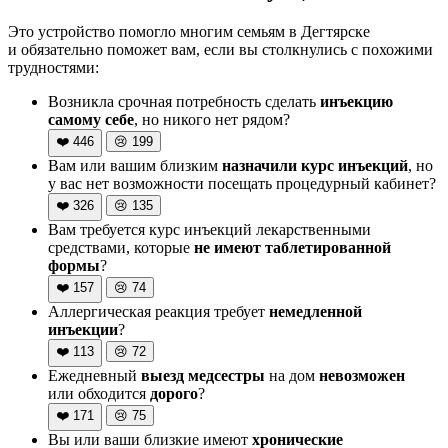
Это устройство помогло многим семьям в Дегтярске
и обязательно поможет вам, если вы столкнулись с похожими
трудностями:
Возникла срочная потребность сделать
инъекцию
самому себе
, но никого нет рядом?
❤️
446
😢
199
Вам или вашим близким
назначили курс инъекций
, но
у вас нет возможности посещать процедурный кабинет?
❤️
326
😢
135
Вам требуется курс инъекций лекарственными
средствами, которые
не имеют таблетированной
формы
?
❤️
157
😢
74
Аллергическая реакция требует
немедленной
инъекции
?
❤️
113
😢
72
Ежедневный
выезд медсестры
на дом
невозможен
или обходится
дорого
?
❤️
171
😢
75
Вы или ваши близкие имеют
хронические