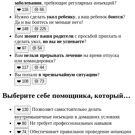
заболевания
, требующие регулярных инъекций?
❤️
116
😢
66
Нужно сделать
укол ребенку
, а ваш ребенок
боится
?
Да и вы боитесь не меньше него!
❤️
148
😢
225
Вам
звонят ваши родители
с просьбой приехать и
сделать укол,
но вы не успеваете
?
❤️
97
😢
54
Вам
нельзя прерывать лечение
на время отпуска
или командировки?
❤️
117
😢
44
Вы попали
в чрезвычайную ситуацию
?
❤️
108
😢
73
Выберите себе помощника, который…
Позволяет самостоятельно делать
❤️
130
внутримышечные инъекции в домашних условиях
Не требует профессиональных навыков
❤️
80
Обеспечивает правильное проведение инъекции
❤️
74