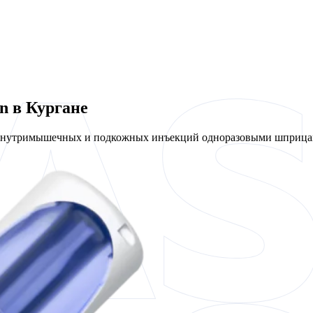
n в Кургане
 внутримышечных и подкожных инъекций одноразовыми шприцам