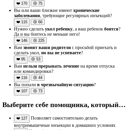
❤️
170
😢
75
Вы или ваши близкие имеют
хронические
заболевания
, требующие регулярных инъекций?
❤️
115
😢
66
Нужно сделать
укол ребенку
, а ваш ребенок
боится
?
Да и вы боитесь не меньше него!
❤️
146
😢
225
Вам
звонят ваши родители
с просьбой приехать и
сделать укол,
но вы не успеваете
?
❤️
95
😢
53
Вам
нельзя прерывать лечение
на время отпуска
или командировки?
❤️
116
😢
44
Вы попали
в чрезвычайную ситуацию
?
❤️
107
😢
73
Выберите себе помощника, который…
Позволяет самостоятельно делать
❤️
127
внутримышечные инъекции в домашних условиях