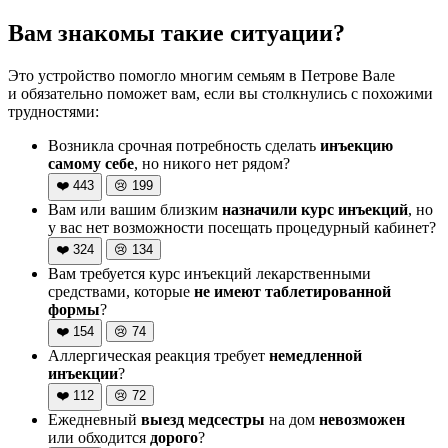
Вам знакомы такие ситуации?
Это устройство помогло многим семьям в Петрове Вале
и обязательно поможет вам, если вы столкнулись с похожими
трудностями:
Возникла срочная потребность сделать
инъекцию
самому себе
, но никого нет рядом?
❤️
443
😢
199
Вам или вашим близким
назначили курс инъекций
, но
у вас нет возможности посещать процедурный кабинет?
❤️
324
😢
134
Вам требуется курс инъекций лекарственными
средствами, которые
не имеют таблетированной
формы
?
❤️
154
😢
74
Аллергическая реакция требует
немедленной
инъекции
?
❤️
112
😢
72
Ежедневный
выезд медсестры
на дом
невозможен
или обходится
дорого
?