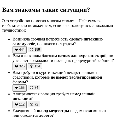
Вам знакомы такие ситуации?
Это устройство помогло многим семьям в Нефтекумске
и обязательно поможет вам, если вы столкнулись с похожими
трудностями:
Возникла срочная потребность сделать
инъекцию
самому себе
, но никого нет рядом?
❤️
444
😢
199
Вам или вашим близким
назначили курс инъекций
, но
у вас нет возможности посещать процедурный кабинет?
❤️
325
😢
134
Вам требуется курс инъекций лекарственными
средствами, которые
не имеют таблетированной
формы
?
❤️
155
😢
74
Аллергическая реакция требует
немедленной
инъекции
?
❤️
112
😢
72
Ежедневный
выезд медсестры
на дом
невозможен
или обходится
дорого
?