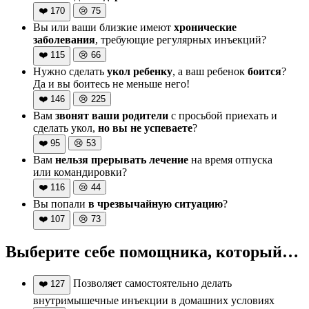
❤️
170
😢
75
Вы или ваши близкие имеют
хронические
заболевания
, требующие регулярных инъекций?
❤️
115
😢
66
Нужно сделать
укол ребенку
, а ваш ребенок
боится
?
Да и вы боитесь не меньше него!
❤️
146
😢
225
Вам
звонят ваши родители
с просьбой приехать и
сделать укол,
но вы не успеваете
?
❤️
95
😢
53
Вам
нельзя прерывать лечение
на время отпуска
или командировки?
❤️
116
😢
44
Вы попали
в чрезвычайную ситуацию
?
❤️
107
😢
73
Выберите себе помощника, который…
Позволяет самостоятельно делать
❤️
127
внутримышечные инъекции в домашних условиях