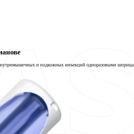
манове
 внутримышечных и подкожных инъекций одноразовыми шприцам