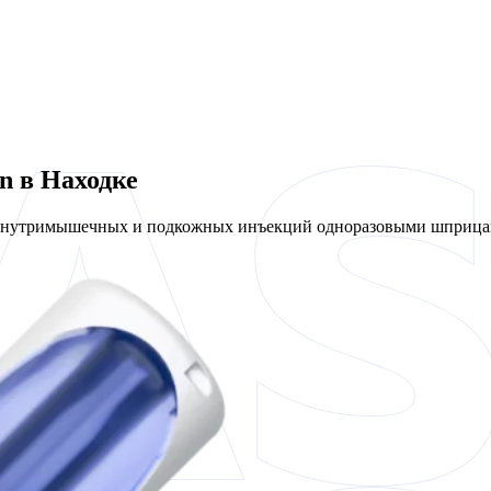
n в Находке
 внутримышечных и подкожных инъекций одноразовыми шприцам