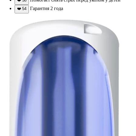
❤️
58
Гарантия 2 года
❤️
54