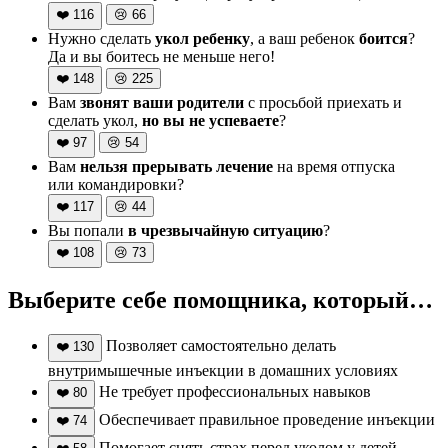
❤️
116
😢
66
Нужно сделать
укол ребенку
, а ваш ребенок
боится
?
Да и вы боитесь не меньше него!
❤️
148
😢
225
Вам
звонят ваши родители
с просьбой приехать и
сделать укол,
но вы не успеваете
?
❤️
97
😢
54
Вам
нельзя прерывать лечение
на время отпуска
или командировки?
❤️
117
😢
44
Вы попали
в чрезвычайную ситуацию
?
❤️
108
😢
73
Выберите себе помощника, который…
Позволяет самостоятельно делать
❤️
130
внутримышечные инъекции в домашних условиях
Не требует профессиональных навыков
❤️
80
Обеспечивает правильное проведение инъекции
❤️
74
Помогает снять страх перед уколом у детей