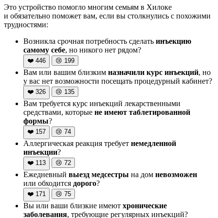
Это устройство помогло многим семьям в Хилоке
и обязательно поможет вам, если вы столкнулись с похожими
трудностями:
Возникла срочная потребность сделать
инъекцию
самому себе
, но никого нет рядом?
❤️
446
😢
199
Вам или вашим близким
назначили курс инъекций
, но
у вас нет возможности посещать процедурный кабинет?
❤️
326
😢
135
Вам требуется курс инъекций лекарственными
средствами, которые
не имеют таблетированной
формы
?
❤️
157
😢
74
Аллергическая реакция требует
немедленной
инъекции
?
❤️
113
😢
72
Ежедневный
выезд медсестры
на дом
невозможен
или обходится
дорого
?
❤️
171
😢
75
Вы или ваши близкие имеют
хронические
заболевания
, требующие регулярных инъекций?