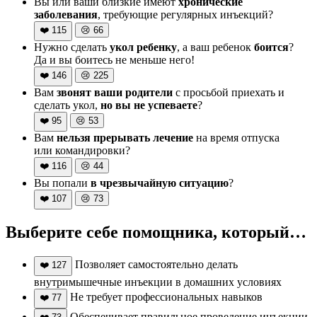
Вы или ваши близкие имеют
хронические
заболевания
, требующие регулярных инъекций?
❤️
115
😢
66
Нужно сделать
укол ребенку
, а ваш ребенок
боится
?
Да и вы боитесь не меньше него!
❤️
146
😢
225
Вам
звонят ваши родители
с просьбой приехать и
сделать укол,
но вы не успеваете
?
❤️
95
😢
53
Вам
нельзя прерывать лечение
на время отпуска
или командировки?
❤️
116
😢
44
Вы попали
в чрезвычайную ситуацию
?
❤️
107
😢
73
Выберите себе помощника, который…
Позволяет самостоятельно делать
❤️
127
внутримышечные инъекции в домашних условиях
Не требует профессиональных навыков
❤️
77
Обеспечивает правильное проведение инъекции