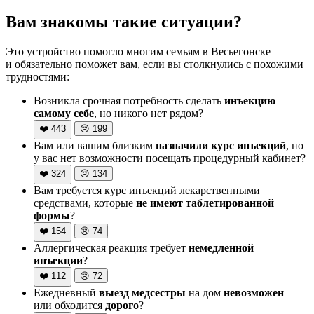
Вам знакомы такие ситуации?
Это устройство помогло многим семьям в Весьегонске
и обязательно поможет вам, если вы столкнулись с похожими
трудностями:
Возникла срочная потребность сделать
инъекцию
самому себе
, но никого нет рядом?
❤️
443
😢
199
Вам или вашим близким
назначили курс инъекций
, но
у вас нет возможности посещать процедурный кабинет?
❤️
324
😢
134
Вам требуется курс инъекций лекарственными
средствами, которые
не имеют таблетированной
формы
?
❤️
154
😢
74
Аллергическая реакция требует
немедленной
инъекции
?
❤️
112
😢
72
Ежедневный
выезд медсестры
на дом
невозможен
или обходится
дорого
?