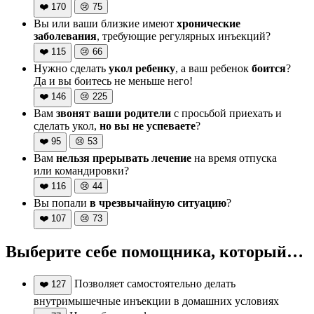
❤️
170
😢
75
Вы или ваши близкие имеют
хронические
заболевания
, требующие регулярных инъекций?
❤️
115
😢
66
Нужно сделать
укол ребенку
, а ваш ребенок
боится
?
Да и вы боитесь не меньше него!
❤️
146
😢
225
Вам
звонят ваши родители
с просьбой приехать и
сделать укол,
но вы не успеваете
?
❤️
95
😢
53
Вам
нельзя прерывать лечение
на время отпуска
или командировки?
❤️
116
😢
44
Вы попали
в чрезвычайную ситуацию
?
❤️
107
😢
73
Выберите себе помощника, который…
Позволяет самостоятельно делать
❤️
127
внутримышечные инъекции в домашних условиях