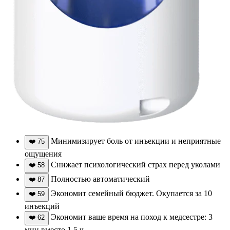
Минимизирует боль от инъекции и неприятные
❤️
75
ощущения
Снижает психологический страх перед уколами
❤️
58
Полностью автоматический
❤️
87
Экономит семейный бюджет. Окупается за 10
❤️
59
инъекций
Экономит ваше время на поход к медсестре: 3
❤️
62
мин вместо 1,5 ч.