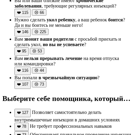
Вы или ваши близкие имеют
хронические
заболевания
, требующие регулярных инъекций?
❤️
115
😢
66
Нужно сделать
укол ребенку
, а ваш ребенок
боится
?
Да и вы боитесь не меньше него!
❤️
146
😢
225
Вам
звонят ваши родители
с просьбой приехать и
сделать укол,
но вы не успеваете
?
❤️
95
😢
53
Вам
нельзя прерывать лечение
на время отпуска
или командировки?
❤️
116
😢
44
Вы попали
в чрезвычайную ситуацию
?
❤️
107
😢
73
Выберите себе помощника, который…
Позволяет самостоятельно делать
❤️
127
внутримышечные инъекции в домашних условиях
Не требует профессиональных навыков
❤️
78
Обеспечивает правильное проведение инъекции
❤️
73