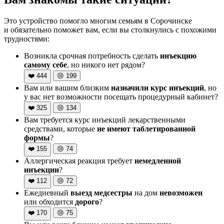
Это устройство помогло многим семьям в Сорочинске
и обязательно поможет вам, если вы столкнулись с похожими
трудностями:
Возникла срочная потребность сделать
инъекцию
самому себе
, но никого нет рядом?
❤️
444
😢
199
Вам или вашим близким
назначили курс инъекций
, но
у вас нет возможности посещать процедурный кабинет?
❤️
325
😢
134
Вам требуется курс инъекций лекарственными
средствами, которые
не имеют таблетированной
формы
?
❤️
155
😢
74
Аллергическая реакция требует
немедленной
инъекции
?
❤️
112
😢
72
Ежедневный
выезд медсестры
на дом
невозможен
или обходится
дорого
?
❤️
170
😢
75