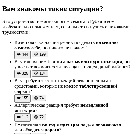
Вам знакомы такие ситуации?
Это устройство помогло многим семьям в Губкинском
и обязательно поможет вам, если вы столкнулись с похожими
трудностями:
Возникла срочная потребность сделать
инъекцию
самому себе
, но никого нет рядом?
❤️
444
😢
199
Вам или вашим близким
назначили курс инъекций
, но
у вас нет возможности посещать процедурный кабинет?
❤️
325
😢
134
Вам требуется курс инъекций лекарственными
средствами, которые
не имеют таблетированной
формы
?
❤️
155
😢
74
Аллергическая реакция требует
немедленной
инъекции
?
❤️
112
😢
72
Ежедневный
выезд медсестры
на дом
невозможен
или обходится
дорого
?