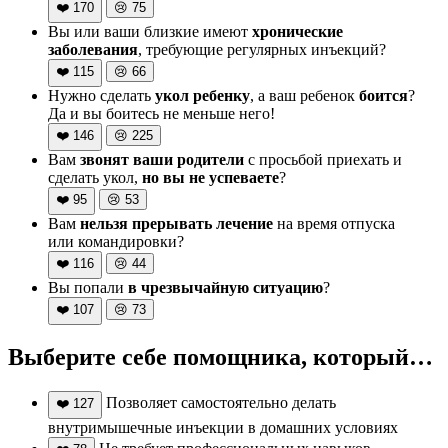
❤️
170
😢
75
Вы или ваши близкие имеют
хронические
заболевания
, требующие регулярных инъекций?
❤️
115
😢
66
Нужно сделать
укол ребенку
, а ваш ребенок
боится
?
Да и вы боитесь не меньше него!
❤️
146
😢
225
Вам
звонят ваши родители
с просьбой приехать и
сделать укол,
но вы не успеваете
?
❤️
95
😢
53
Вам
нельзя прерывать лечение
на время отпуска
или командировки?
❤️
116
😢
44
Вы попали
в чрезвычайную ситуацию
?
❤️
107
😢
73
Выберите себе помощника, который…
Позволяет самостоятельно делать
❤️
127
внутримышечные инъекции в домашних условиях