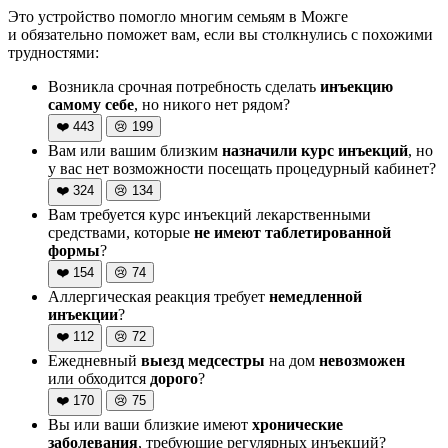
Это устройство помогло многим семьям в Можге
и обязательно поможет вам, если вы столкнулись с похожими
трудностями:
Возникла срочная потребность сделать
инъекцию
самому себе
, но никого нет рядом?
❤️
443
😢
199
Вам или вашим близким
назначили курс инъекций
, но
у вас нет возможности посещать процедурный кабинет?
❤️
324
😢
134
Вам требуется курс инъекций лекарственными
средствами, которые
не имеют таблетированной
формы
?
❤️
154
😢
74
Аллергическая реакция требует
немедленной
инъекции
?
❤️
112
😢
72
Ежедневный
выезд медсестры
на дом
невозможен
или обходится
дорого
?
❤️
170
😢
75
Вы или ваши близкие имеют
хронические
заболевания
, требующие регулярных инъекций?