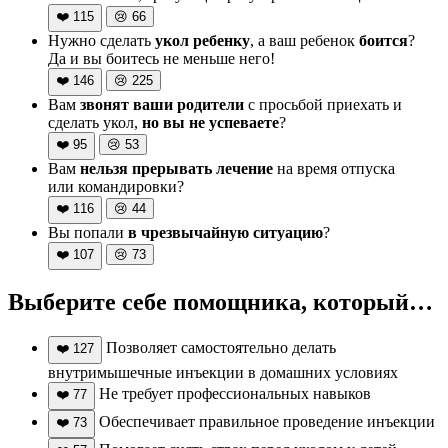
❤️
115
😢
66
Нужно сделать
укол ребенку
, а ваш ребенок
боится
?
Да и вы боитесь не меньше него!
❤️
146
😢
225
Вам
звонят ваши родители
с просьбой приехать и
сделать укол,
но вы не успеваете
?
❤️
95
😢
53
Вам
нельзя прерывать лечение
на время отпуска
или командировки?
❤️
116
😢
44
Вы попали
в чрезвычайную ситуацию
?
❤️
107
😢
73
Выберите себе помощника, который…
Позволяет самостоятельно делать
❤️
127
внутримышечные инъекции в домашних условиях
Не требует профессиональных навыков
❤️
77
Обеспечивает правильное проведение инъекции
❤️
73