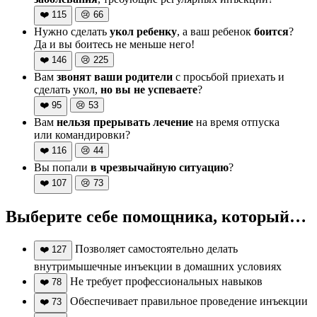
❤️
115
😢
66
Нужно сделать
укол ребенку
, а ваш ребенок
боится
?
Да и вы боитесь не меньше него!
❤️
146
😢
225
Вам
звонят ваши родители
с просьбой приехать и
сделать укол,
но вы не успеваете
?
❤️
95
😢
53
Вам
нельзя прерывать лечение
на время отпуска
или командировки?
❤️
116
😢
44
Вы попали
в чрезвычайную ситуацию
?
❤️
107
😢
73
Выберите себе помощника, который…
Позволяет самостоятельно делать
❤️
127
внутримышечные инъекции в домашних условиях
Не требует профессиональных навыков
❤️
78
Обеспечивает правильное проведение инъекции
❤️
73