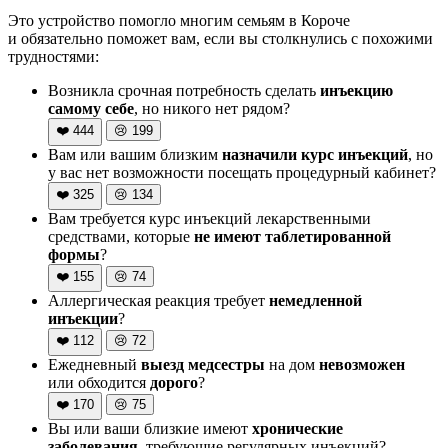
Это устройство помогло многим семьям в Короче
и обязательно поможет вам, если вы столкнулись с похожими
трудностями:
Возникла срочная потребность сделать
инъекцию
самому себе
, но никого нет рядом?
❤️
444
😢
199
Вам или вашим близким
назначили курс инъекций
, но
у вас нет возможности посещать процедурный кабинет?
❤️
325
😢
134
Вам требуется курс инъекций лекарственными
средствами, которые
не имеют таблетированной
формы
?
❤️
155
😢
74
Аллергическая реакция требует
немедленной
инъекции
?
❤️
112
😢
72
Ежедневный
выезд медсестры
на дом
невозможен
или обходится
дорого
?
❤️
170
😢
75
Вы или ваши близкие имеют
хронические
заболевания
, требующие регулярных инъекций?