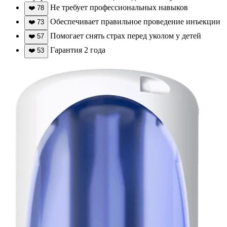
Не требует профессиональных навыков
❤️
78
Обеспечивает правильное проведение инъекции
❤️
73
Помогает снять страх перед уколом у детей
❤️
57
Гарантия 2 года
❤️
53