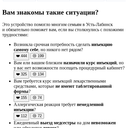
Вам знакомы такие ситуации?
Это устройство помогло многим семьям в Усть-Лабинск
и обязательно поможет вам, если вы столкнулись с похожими
трудностями:
Возникла срочная потребность сделать
инъекцию
самому себе
, но никого нет рядом?
❤️
444
😢
199
Вам или вашим близким
назначили курс инъекций
, но
у вас нет возможности посещать процедурный кабинет?
❤️
325
😢
134
Вам требуется курс инъекций лекарственными
средствами, которые
не имеют таблетированной
формы
?
❤️
155
😢
74
Аллергическая реакция требует
немедленной
инъекции
?
❤️
112
😢
72
Ежедневный
выезд медсестры
на дом
невозможен
или обходится
дорого
?