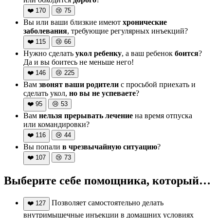
❤️
170
😢
75
Вы или ваши близкие имеют
хронические
заболевания
, требующие регулярных инъекций?
❤️
115
😢
66
Нужно сделать
укол ребенку
, а ваш ребенок
боится
?
Да и вы боитесь не меньше него!
❤️
146
😢
225
Вам
звонят ваши родители
с просьбой приехать и
сделать укол,
но вы не успеваете
?
❤️
95
😢
53
Вам
нельзя прерывать лечение
на время отпуска
или командировки?
❤️
116
😢
44
Вы попали
в чрезвычайную ситуацию
?
❤️
107
😢
73
Выберите себе помощника, который…
Позволяет самостоятельно делать
❤️
127
внутримышечные инъекции в домашних условиях