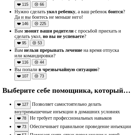
❤️
115
😢
66
Нужно сделать
укол ребенку
, а ваш ребенок
боится
?
Да и вы боитесь не меньше него!
❤️
146
😢
225
Вам
звонят ваши родители
с просьбой приехать и
сделать укол,
но вы не успеваете
?
❤️
95
😢
53
Вам
нельзя прерывать лечение
на время отпуска
или командировки?
❤️
116
😢
44
Вы попали
в чрезвычайную ситуацию
?
❤️
107
😢
73
Выберите себе помощника, который…
Позволяет самостоятельно делать
❤️
127
внутримышечные инъекции в домашних условиях
Не требует профессиональных навыков
❤️
78
Обеспечивает правильное проведение инъекции
❤️
73
Помогает снять страх перед уколом у детей