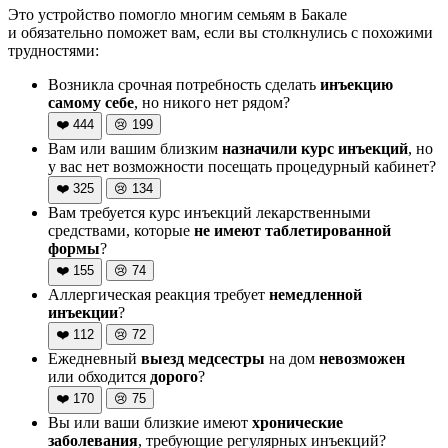
Это устройство помогло многим семьям в Бакале
и обязательно поможет вам, если вы столкнулись с похожими
трудностями:
Возникла срочная потребность сделать
инъекцию
самому себе
, но никого нет рядом?
❤️
444
😢
199
Вам или вашим близким
назначили курс инъекций
, но
у вас нет возможности посещать процедурный кабинет?
❤️
325
😢
134
Вам требуется курс инъекций лекарственными
средствами, которые
не имеют таблетированной
формы
?
❤️
155
😢
74
Аллергическая реакция требует
немедленной
инъекции
?
❤️
112
😢
72
Ежедневный
выезд медсестры
на дом
невозможен
или обходится
дорого
?
❤️
170
😢
75
Вы или ваши близкие имеют
хронические
заболевания
, требующие регулярных инъекций?