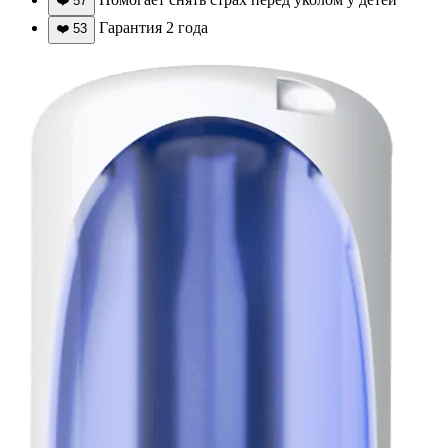
❤️
57
Гарантия 2 года
❤️
53