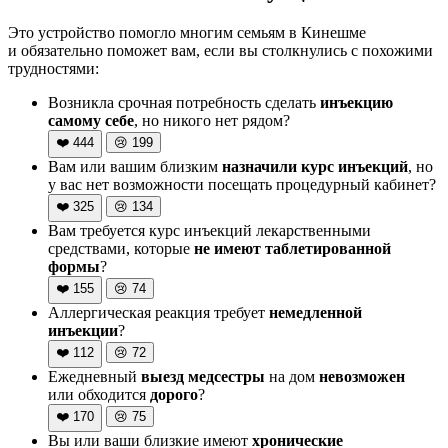
Это устройство помогло многим семьям в Кинешме
и обязательно поможет вам, если вы столкнулись с похожими
трудностями:
Возникла срочная потребность сделать
инъекцию
самому себе
, но никого нет рядом?
❤️
444
😢
199
Вам или вашим близким
назначили курс инъекций
, но
у вас нет возможности посещать процедурный кабинет?
❤️
325
😢
134
Вам требуется курс инъекций лекарственными
средствами, которые
не имеют таблетированной
формы
?
❤️
155
😢
74
Аллергическая реакция требует
немедленной
инъекции
?
❤️
112
😢
72
Ежедневный
выезд медсестры
на дом
невозможен
или обходится
дорого
?
❤️
170
😢
75
Вы или ваши близкие имеют
хронические