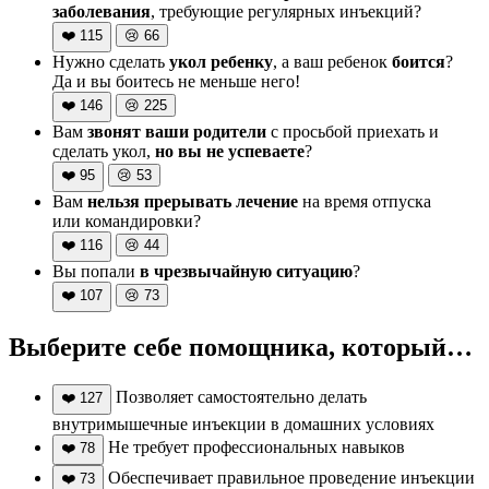
заболевания
, требующие регулярных инъекций?
❤️
115
😢
66
Нужно сделать
укол ребенку
, а ваш ребенок
боится
?
Да и вы боитесь не меньше него!
❤️
146
😢
225
Вам
звонят ваши родители
с просьбой приехать и
сделать укол,
но вы не успеваете
?
❤️
95
😢
53
Вам
нельзя прерывать лечение
на время отпуска
или командировки?
❤️
116
😢
44
Вы попали
в чрезвычайную ситуацию
?
❤️
107
😢
73
Выберите себе помощника, который…
Позволяет самостоятельно делать
❤️
127
внутримышечные инъекции в домашних условиях
Не требует профессиональных навыков
❤️
78
Обеспечивает правильное проведение инъекции
❤️
73