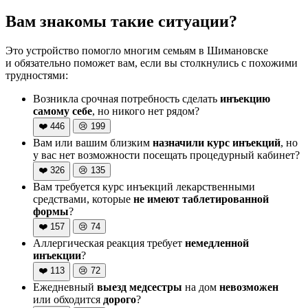
Вам знакомы такие ситуации?
Это устройство помогло многим семьям в Шимановске
и обязательно поможет вам, если вы столкнулись с похожими
трудностями:
Возникла срочная потребность сделать
инъекцию
самому себе
, но никого нет рядом?
❤️
446
😢
199
Вам или вашим близким
назначили курс инъекций
, но
у вас нет возможности посещать процедурный кабинет?
❤️
326
😢
135
Вам требуется курс инъекций лекарственными
средствами, которые
не имеют таблетированной
формы
?
❤️
157
😢
74
Аллергическая реакция требует
немедленной
инъекции
?
❤️
113
😢
72
Ежедневный
выезд медсестры
на дом
невозможен
или обходится
дорого
?