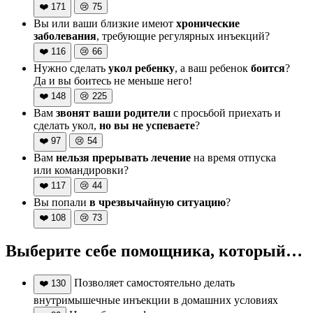
❤️
171
😢
75
Вы или ваши близкие имеют
хронические
заболевания
, требующие регулярных инъекций?
❤️
116
😢
66
Нужно сделать
укол ребенку
, а ваш ребенок
боится
?
Да и вы боитесь не меньше него!
❤️
148
😢
225
Вам
звонят ваши родители
с просьбой приехать и
сделать укол,
но вы не успеваете
?
❤️
97
😢
54
Вам
нельзя прерывать лечение
на время отпуска
или командировки?
❤️
117
😢
44
Вы попали
в чрезвычайную ситуацию
?
❤️
108
😢
73
Выберите себе помощника, который…
Позволяет самостоятельно делать
❤️
130
внутримышечные инъекции в домашних условиях