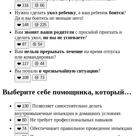
❤️
116
😢
66
Нужно сделать
укол ребенку
, а ваш ребенок
боится
?
Да и вы боитесь не меньше него!
❤️
148
😢
225
Вам
звонят ваши родители
с просьбой приехать и
сделать укол,
но вы не успеваете
?
❤️
97
😢
54
Вам
нельзя прерывать лечение
на время отпуска
или командировки?
❤️
117
😢
44
Вы попали
в чрезвычайную ситуацию
?
❤️
108
😢
73
Выберите себе помощника, который…
Позволяет самостоятельно делать
❤️
130
внутримышечные инъекции в домашних условиях
Не требует профессиональных навыков
❤️
80
Обеспечивает правильное проведение инъекции
❤️
74