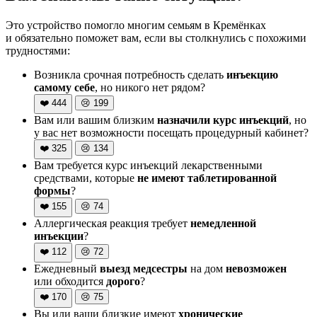
Это устройство помогло многим семьям в Кремёнках
и обязательно поможет вам, если вы столкнулись с похожими
трудностями:
Возникла срочная потребность сделать
инъекцию
самому себе
, но никого нет рядом?
❤️
444
😢
199
Вам или вашим близким
назначили курс инъекций
, но
у вас нет возможности посещать процедурный кабинет?
❤️
325
😢
134
Вам требуется курс инъекций лекарственными
средствами, которые
не имеют таблетированной
формы
?
❤️
155
😢
74
Аллергическая реакция требует
немедленной
инъекции
?
❤️
112
😢
72
Ежедневный
выезд медсестры
на дом
невозможен
или обходится
дорого
?
❤️
170
😢
75
Вы или ваши близкие имеют
хронические