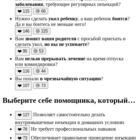
заболевания
, требующие регулярных инъекций?
❤️
115
😢
66
Нужно сделать
укол ребенку
, а ваш ребенок
боится
?
Да и вы боитесь не меньше него!
❤️
146
😢
225
Вам
звонят ваши родители
с просьбой приехать и
сделать укол,
но вы не успеваете
?
❤️
95
😢
53
Вам
нельзя прерывать лечение
на время отпуска
или командировки?
❤️
116
😢
44
Вы попали
в чрезвычайную ситуацию
?
❤️
107
😢
73
Выберите себе помощника, который…
Позволяет самостоятельно делать
❤️
127
внутримышечные инъекции в домашних условиях
Не требует профессиональных навыков
❤️
78
Обеспечивает правильное проведение инъекции
❤️
73