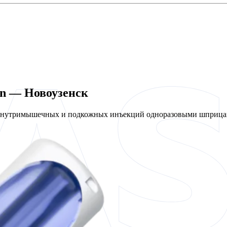
en — Новоузенск
 внутримышечных и подкожных инъекций одноразовыми шприцам