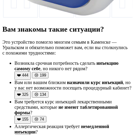
Вам знакомы такие ситуации?
Это устройство помогло многим семьям в Каменске —
Уральском и обязательно поможет вам, если вы столкнулись
с похожими трудностями:
Возникла срочная потребность сделать
инъекцию
самому себе
, но никого нет рядом?
❤️
444
😢
199
Вам или вашим близким
назначили курс инъекций
, но
у вас нет возможности посещать процедурный кабинет?
❤️
325
😢
134
Вам требуется курс инъекций лекарственными
средствами, которые
не имеют таблетированной
формы
?
❤️
155
😢
74
Аллергическая реакция требует
немедленной
инъекции
?