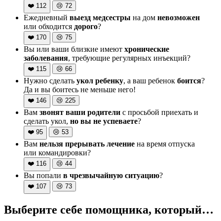
❤️
112
😢
72
Ежедневный
выезд медсестры
на дом
невозможен
или обходится
дорого
?
❤️
170
😢
75
Вы или ваши близкие имеют
хронические
заболевания
, требующие регулярных инъекций?
❤️
115
😢
66
Нужно сделать
укол ребенку
, а ваш ребенок
боится
?
Да и вы боитесь не меньше него!
❤️
146
😢
225
Вам
звонят ваши родители
с просьбой приехать и
сделать укол,
но вы не успеваете
?
❤️
95
😢
53
Вам
нельзя прерывать лечение
на время отпуска
или командировки?
❤️
116
😢
44
Вы попали
в чрезвычайную ситуацию
?
❤️
107
😢
73
Выберите себе помощника, который…