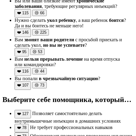
Вы или ваши близкие имеют
хронические
заболевания
, требующие регулярных инъекций?
❤️
115
😢
66
Нужно сделать
укол ребенку
, а ваш ребенок
боится
?
Да и вы боитесь не меньше него!
❤️
146
😢
225
Вам
звонят ваши родители
с просьбой приехать и
сделать укол,
но вы не успеваете
?
❤️
95
😢
53
Вам
нельзя прерывать лечение
на время отпуска
или командировки?
❤️
116
😢
44
Вы попали
в чрезвычайную ситуацию
?
❤️
107
😢
73
Выберите себе помощника, который…
Позволяет самостоятельно делать
❤️
127
внутримышечные инъекции в домашних условиях
Не требует профессиональных навыков
❤️
78
Обеспечивает правильное проведение инъекции