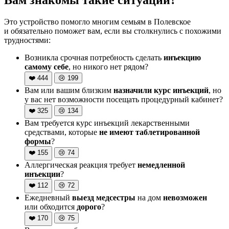
Это устройство помогло многим семьям в Полевское
и обязательно поможет вам, если вы столкнулись с похожими
трудностями:
Возникла срочная потребность сделать
инъекцию
самому себе
, но никого нет рядом?
❤️
444
😢
199
Вам или вашим близким
назначили курс инъекций
, но
у вас нет возможности посещать процедурный кабинет?
❤️
325
😢
134
Вам требуется курс инъекций лекарственными
средствами, которые
не имеют таблетированной
формы
?
❤️
155
😢
74
Аллергическая реакция требует
немедленной
инъекции
?
❤️
112
😢
72
Ежедневный
выезд медсестры
на дом
невозможен
или обходится
дорого
?
❤️
170
😢
75