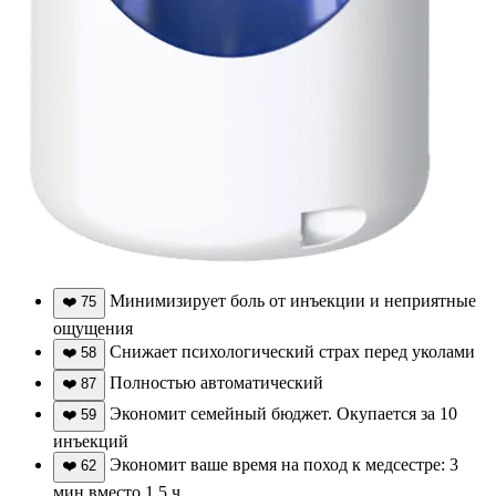
Минимизирует боль от инъекции и неприятные
❤️
75
ощущения
Снижает психологический страх перед уколами
❤️
58
Полностью автоматический
❤️
87
Экономит семейный бюджет. Окупается за 10
❤️
59
инъекций
Экономит ваше время на поход к медсестре: 3
❤️
62
мин вместо 1,5 ч.