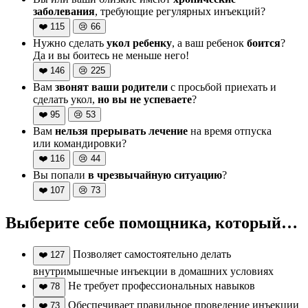
заболевания
, требующие регулярных инъекций?
❤️
115
😢
66
Нужно сделать
укол ребенку
, а ваш ребенок
боится
?
Да и вы боитесь не меньше него!
❤️
146
😢
225
Вам
звонят ваши родители
с просьбой приехать и
сделать укол,
но вы не успеваете
?
❤️
95
😢
53
Вам
нельзя прерывать лечение
на время отпуска
или командировки?
❤️
116
😢
44
Вы попали
в чрезвычайную ситуацию
?
❤️
107
😢
73
Выберите себе помощника, который…
Позволяет самостоятельно делать
❤️
127
внутримышечные инъекции в домашних условиях
Не требует профессиональных навыков
❤️
78
Обеспечивает правильное проведение инъекции
❤️
73