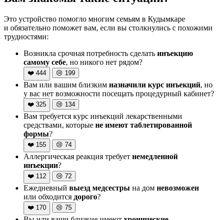
Это устройство помогло многим семьям в Кудымкаре
и обязательно поможет вам, если вы столкнулись с похожими
трудностями:
Возникла срочная потребность сделать
инъекцию
самому себе
, но никого нет рядом?
❤️
444
😢
199
Вам или вашим близким
назначили курс инъекций
, но
у вас нет возможности посещать процедурный кабинет?
❤️
325
😢
134
Вам требуется курс инъекций лекарственными
средствами, которые
не имеют таблетированной
формы
?
❤️
155
😢
74
Аллергическая реакция требует
немедленной
инъекции
?
❤️
112
😢
72
Ежедневный
выезд медсестры
на дом
невозможен
или обходится
дорого
?
❤️
170
😢
75
Вы или ваши близкие имеют
хронические