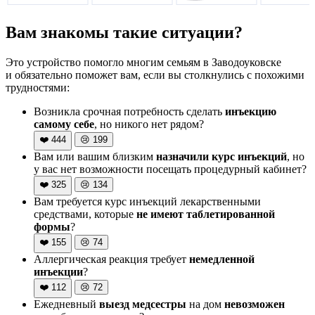
Вам знакомы такие ситуации?
Это устройство помогло многим семьям в Заводоуковске
и обязательно поможет вам, если вы столкнулись с похожими
трудностями:
Возникла срочная потребность сделать
инъекцию
самому себе
, но никого нет рядом?
❤️
444
😢
199
Вам или вашим близким
назначили курс инъекций
, но
у вас нет возможности посещать процедурный кабинет?
❤️
325
😢
134
Вам требуется курс инъекций лекарственными
средствами, которые
не имеют таблетированной
формы
?
❤️
155
😢
74
Аллергическая реакция требует
немедленной
инъекции
?
❤️
112
😢
72
Ежедневный
выезд медсестры
на дом
невозможен