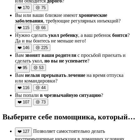
или обходится
дорого
?
❤️
170
😢
75
Вы или ваши близкие имеют
хронические
заболевания
, требующие регулярных инъекций?
❤️
115
😢
66
Нужно сделать
укол ребенку
, а ваш ребенок
боится
?
Да и вы боитесь не меньше него!
❤️
146
😢
225
Вам
звонят ваши родители
с просьбой приехать и
сделать укол,
но вы не успеваете
?
❤️
95
😢
53
Вам
нельзя прерывать лечение
на время отпуска
или командировки?
❤️
116
😢
44
Вы попали
в чрезвычайную ситуацию
?
❤️
107
😢
73
Выберите себе помощника, который…
Позволяет самостоятельно делать
❤️
127
внутримышечные инъекции в домашних условиях