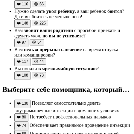
❤️
116
😢
66
Нужно сделать
укол ребенку
, а ваш ребенок
боится
?
Да и вы боитесь не меньше него!
❤️
148
😢
225
Вам
звонят ваши родители
с просьбой приехать и
сделать укол,
но вы не успеваете
?
❤️
97
😢
54
Вам
нельзя прерывать лечение
на время отпуска
или командировки?
❤️
117
😢
44
Вы попали
в чрезвычайную ситуацию
?
❤️
108
😢
73
Выберите себе помощника, который…
Позволяет самостоятельно делать
❤️
130
внутримышечные инъекции в домашних условиях
Не требует профессиональных навыков
❤️
80
Обеспечивает правильное проведение инъекции
❤️
74
Помогает снять страх перед уколом у детей
❤️
58