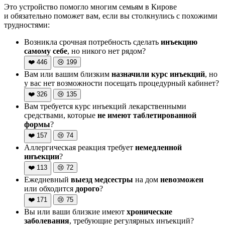
Это устройство помогло многим семьям в Кирове
и обязательно поможет вам, если вы столкнулись с похожими
трудностями:
Возникла срочная потребность сделать
инъекцию
самому себе
, но никого нет рядом?
❤️
446
😢
199
Вам или вашим близким
назначили курс инъекций
, но
у вас нет возможности посещать процедурный кабинет?
❤️
326
😢
135
Вам требуется курс инъекций лекарственными
средствами, которые
не имеют таблетированной
формы
?
❤️
157
😢
74
Аллергическая реакция требует
немедленной
инъекции
?
❤️
113
😢
72
Ежедневный
выезд медсестры
на дом
невозможен
или обходится
дорого
?
❤️
171
😢
75
Вы или ваши близкие имеют
хронические
заболевания
, требующие регулярных инъекций?