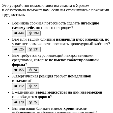
Это устройство помогло многим семьям в Яровом
и обязательно поможет вам, если вы столкнулись с похожими
трудностями:
Возникла срочная потребность сделать
инъекцию
самому себе
, но никого нет рядом?
❤️
444
😢
199
Вам или вашим близким
назначили курс инъекций
, но
у вас нет возможности посещать процедурный кабинет?
❤️
325
😢
134
Вам требуется курс инъекций лекарственными
средствами, которые
не имеют таблетированной
формы
?
❤️
155
😢
74
Аллергическая реакция требует
немедленной
инъекции
?
❤️
112
😢
72
Ежедневный
выезд медсестры
на дом
невозможен
или обходится
дорого
?
❤️
170
😢
75
Вы или ваши близкие имеют
хронические
заболевания
, требующие регулярных инъекций?