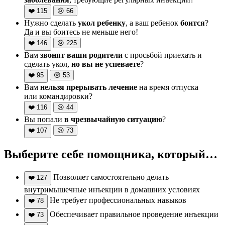
❤️
115
😢
66
Нужно сделать
укол ребенку
, а ваш ребенок
боится
?
Да и вы боитесь не меньше него!
❤️
146
😢
225
Вам
звонят ваши родители
с просьбой приехать и
сделать укол,
но вы не успеваете
?
❤️
95
😢
53
Вам
нельзя прерывать лечение
на время отпуска
или командировки?
❤️
116
😢
44
Вы попали
в чрезвычайную ситуацию
?
❤️
107
😢
73
Выберите себе помощника, который…
Позволяет самостоятельно делать
❤️
127
внутримышечные инъекции в домашних условиях
Не требует профессиональных навыков
❤️
78
Обеспечивает правильное проведение инъекции
❤️
73