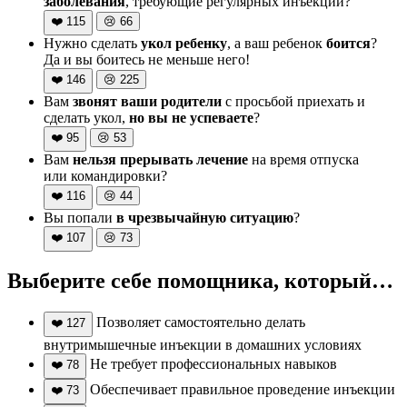
заболевания
, требующие регулярных инъекций?
❤️
115
😢
66
Нужно сделать
укол ребенку
, а ваш ребенок
боится
?
Да и вы боитесь не меньше него!
❤️
146
😢
225
Вам
звонят ваши родители
с просьбой приехать и
сделать укол,
но вы не успеваете
?
❤️
95
😢
53
Вам
нельзя прерывать лечение
на время отпуска
или командировки?
❤️
116
😢
44
Вы попали
в чрезвычайную ситуацию
?
❤️
107
😢
73
Выберите себе помощника, который…
Позволяет самостоятельно делать
❤️
127
внутримышечные инъекции в домашних условиях
Не требует профессиональных навыков
❤️
78
Обеспечивает правильное проведение инъекции
❤️
73