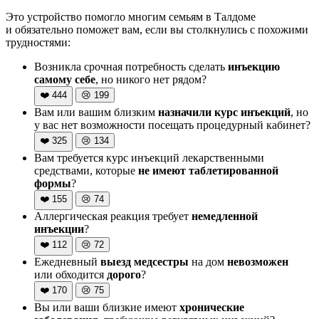
Это устройство помогло многим семьям в Талдоме
и обязательно поможет вам, если вы столкнулись с похожими
трудностями:
Возникла срочная потребность сделать
инъекцию
самому себе
, но никого нет рядом?
❤️
444
😢
199
Вам или вашим близким
назначили курс инъекций
, но
у вас нет возможности посещать процедурный кабинет?
❤️
325
😢
134
Вам требуется курс инъекций лекарственными
средствами, которые
не имеют таблетированной
формы
?
❤️
155
😢
74
Аллергическая реакция требует
немедленной
инъекции
?
❤️
112
😢
72
Ежедневный
выезд медсестры
на дом
невозможен
или обходится
дорого
?
❤️
170
😢
75
Вы или ваши близкие имеют
хронические