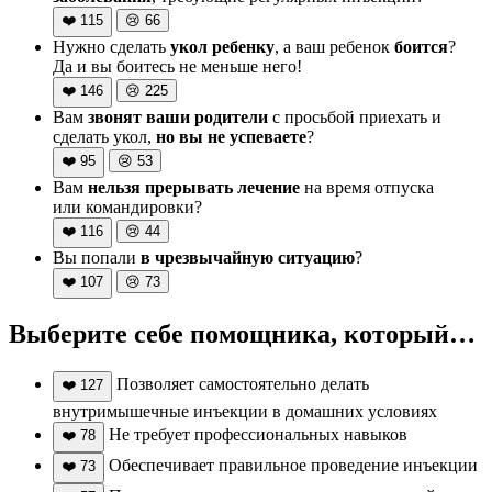
❤️
115
😢
66
Нужно сделать
укол ребенку
, а ваш ребенок
боится
?
Да и вы боитесь не меньше него!
❤️
146
😢
225
Вам
звонят ваши родители
с просьбой приехать и
сделать укол,
но вы не успеваете
?
❤️
95
😢
53
Вам
нельзя прерывать лечение
на время отпуска
или командировки?
❤️
116
😢
44
Вы попали
в чрезвычайную ситуацию
?
❤️
107
😢
73
Выберите себе помощника, который…
Позволяет самостоятельно делать
❤️
127
внутримышечные инъекции в домашних условиях
Не требует профессиональных навыков
❤️
78
Обеспечивает правильное проведение инъекции
❤️
73