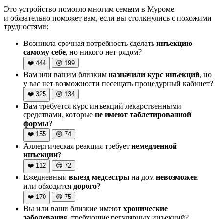
Это устройство помогло многим семьям в Муроме
и обязательно поможет вам, если вы столкнулись с похожими
трудностями:
Возникла срочная потребность сделать
инъекцию
самому себе
, но никого нет рядом?
❤️
444
😢
199
Вам или вашим близким
назначили курс инъекций
, но
у вас нет возможности посещать процедурный кабинет?
❤️
325
😢
134
Вам требуется курс инъекций лекарственными
средствами, которые
не имеют таблетированной
формы
?
❤️
155
😢
74
Аллергическая реакция требует
немедленной
инъекции
?
❤️
112
😢
72
Ежедневный
выезд медсестры
на дом
невозможен
или обходится
дорого
?
❤️
170
😢
75
Вы или ваши близкие имеют
хронические
заболевания
, требующие регулярных инъекций?