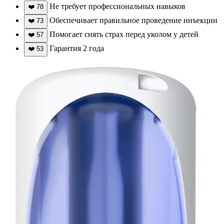
Не требует профессиональных навыков
❤️
78
Обеспечивает правильное проведение инъекции
❤️
73
Помогает снять страх перед уколом у детей
❤️
57
Гарантия 2 года
❤️
53