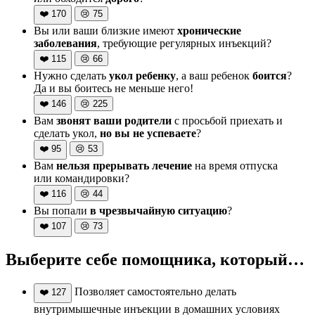
❤️
170
😢
75
Вы или ваши близкие имеют
хронические
заболевания
, требующие регулярных инъекций?
❤️
115
😢
66
Нужно сделать
укол ребенку
, а ваш ребенок
боится
?
Да и вы боитесь не меньше него!
❤️
146
😢
225
Вам
звонят ваши родители
с просьбой приехать и
сделать укол,
но вы не успеваете
?
❤️
95
😢
53
Вам
нельзя прерывать лечение
на время отпуска
или командировки?
❤️
116
😢
44
Вы попали
в чрезвычайную ситуацию
?
❤️
107
😢
73
Выберите себе помощника, который…
Позволяет самостоятельно делать
❤️
127
внутримышечные инъекции в домашних условиях