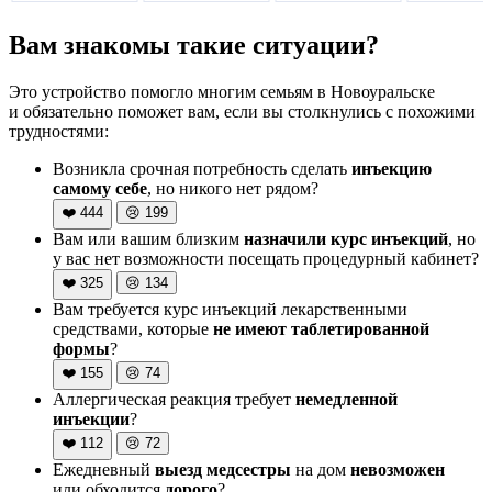
Вам знакомы такие ситуации?
Это устройство помогло многим семьям в Новоуральске
и обязательно поможет вам, если вы столкнулись с похожими
трудностями:
Возникла срочная потребность сделать
инъекцию
самому себе
, но никого нет рядом?
❤️
444
😢
199
Вам или вашим близким
назначили курс инъекций
, но
у вас нет возможности посещать процедурный кабинет?
❤️
325
😢
134
Вам требуется курс инъекций лекарственными
средствами, которые
не имеют таблетированной
формы
?
❤️
155
😢
74
Аллергическая реакция требует
немедленной
инъекции
?
❤️
112
😢
72
Ежедневный
выезд медсестры
на дом
невозможен
или обходится
дорого
?